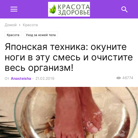
Домой
Красота
Красота
Уход за кожей тела
Японская техника: окуните
ноги в эту смесь и очистите
весь организм!
46774
От
Anasteisha
-
21.02.2019