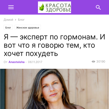
Домой
Блог
Блог
Женское здоровье
Я — эксперт по гормонам. И
вот что я говорю тем, кто
хочет похудеть
30190
От
Anasteisha
-
06.11.2017