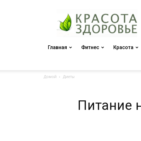
Женский
журнал
"Красота
и
здоровье"
Главная
Фитнес
Красота
Домой
Диеты
Питание 