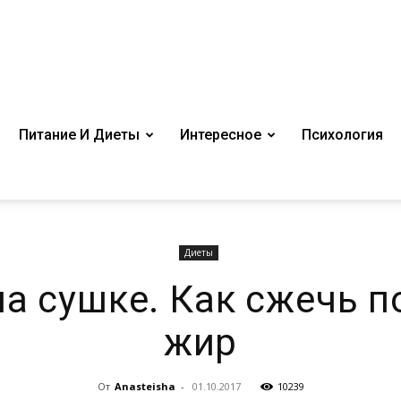
Питание И Диеты
Интересное
Психология
Диеты
на сушке. Как сжечь 
жир
От
Anasteisha
-
01.10.2017
10239