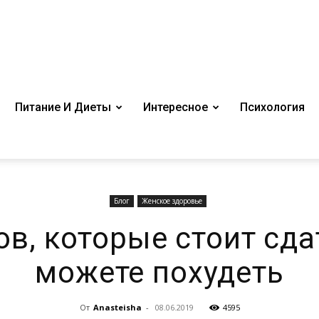
Питание И Диеты
Интересное
Психология
Блог
Женское здоровье
в, которые стоит сда
можете похудеть
От
Anasteisha
-
08.06.2019
4595