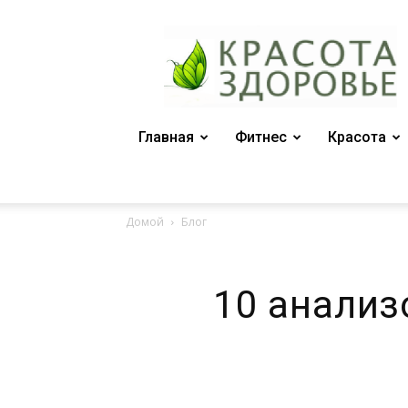
Женский
журнал
"Красота
и
здоровье"
Главная
Фитнес
Красота
Домой
Блог
10 анализо