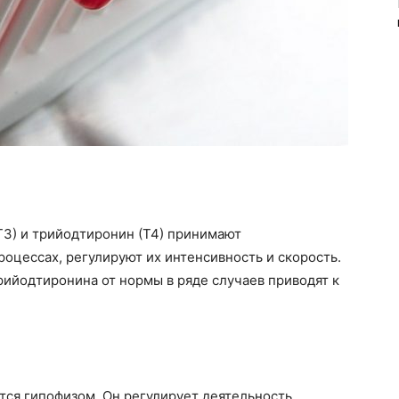
3) и трийодтиронин (Т4) принимают
оцессах, регулируют их интенсивность и скорость.
ийодтиронина от нормы в ряде случаев приводят к
тся гипофизом. Он регулирует деятельность