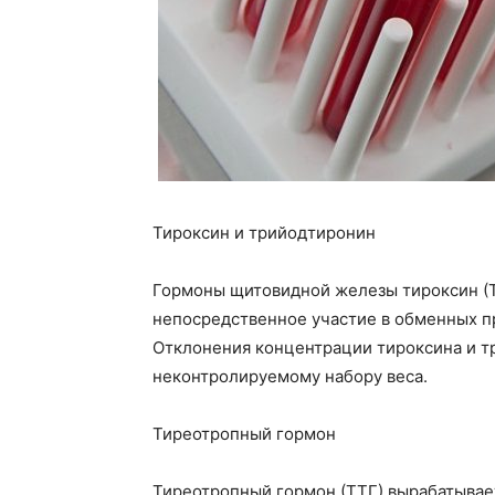
Тироксин и трийодтиронин
Гормоны щитовидной железы тироксин (Т
непосредственное участие в обменных пр
Отклонения концентрации тироксина и тр
неконтролируемому набору веса.
Тиреотропный гормон
Тиреотропный гормон (ТТГ) вырабатывае