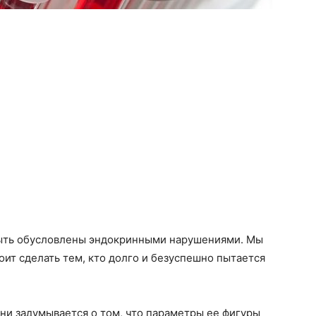
быть обусловлены эндокринными нарушениями. Мы
оит сделать тем, кто долго и безуспешно пытается
зни задумывается о том, что параметры ее фигуры