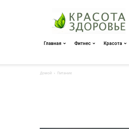
Женский
журнал
"Красота
и
здоровье"
Главная
Фитнес
Красота
Домой
Питание