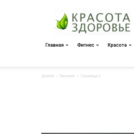
Женский
журнал
"Красота
и
здоровье"
Главная
Фитнес
Красота
Домой
Питание
Страница 2