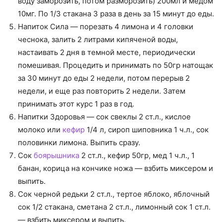
воду заморозить, потом разморозить) 200мл и медом
10мг. По 1/3 стакана 3 раза в день за 15 минут до еды.
Напиток Сила — порезать 4 лимона и 4 головки
чеснока, залить 2 литрами кипяченой воды,
настаивать 2 дня в темной месте, периодически
помешивая. Процедить и принимать по 50гр натощак
за 30 минут до еды 2 недели, потом перерыв 2
недели, и еще раз повторить 2 недели. Затем
принимать этот курс 1 раз в год.
Напитки Здоровья — сок свеклы 2 ст.л., кислое
молоко или
кефир
1/4 л, сироп шиповника 1 ч.л., сок
половинки лимона. Выпить сразу.
Сок
боярышника
2 ст.л., кефир 50гр, мед 1 ч.л., 1
банан, корица на кончике ножа — взбить миксером и
выпить.
Сок черной редьки 2 ст.л., тертое яблоко, яблочный
сок 1/2 стакана, сметана 2 ст.л., лимонный сок 1 ст.л.
— взбить миксером и выпить.