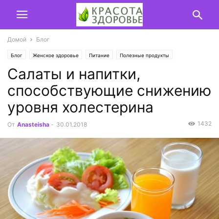
Домой
Блог
Блог
Женское здоровье
Питание
Полезные продукты
Cалаты и напитки,
способствующие снижению
уровня холестерина
1432
От
Anasteisha
-
30.01.2018