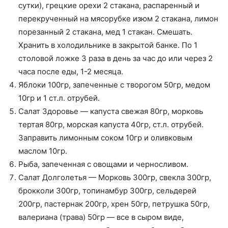
сутки), грецкие орехи 2 стакана, распаренный и
перекрученный на мясорубке изюм 2 стакана, лимон
порезанный 2 стакана, мед 1 стакан. Смешать.
Хранить в холодильнике в закрытой банке. По 1
столовой ложке 3 раза в день за час до или через 2
часа после еды, 1-2 месяца.
Яблоки 100гр, запеченные с творогом 50гр, медом
10гр и 1 ст.л. отрубей.
Салат Здоровье — капуста свежая 80гр, морковь
тертая 80гр, морская капуста 40гр, ст.л. отрубей.
Заправить лимонным соком 10гр и оливковым
маслом 10гр.
Рыба, запеченная с овощами и черносливом.
Салат Долголетья — Морковь 300гр, свекла 300гр,
брокколи 300гр, топинамбур 300гр, сельдерей
200гр, пастернак 200гр, хрен 50гр, петрушка 50гр,
валериана (трава) 50гр — все в сыром виде,