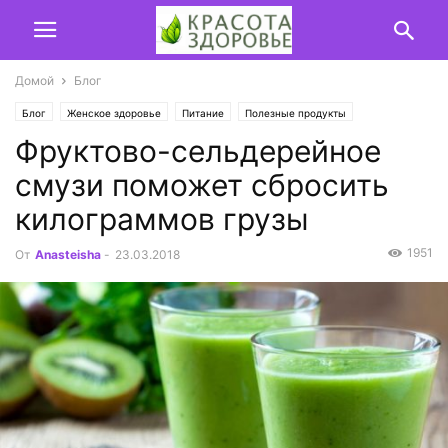
Домой
Блог
Блог
Женское здоровье
Питание
Полезные продукты
Фруктово-сельдерейное
смузи поможет сбросить
килограммов грузы
1951
От
Anasteisha
-
23.03.2018