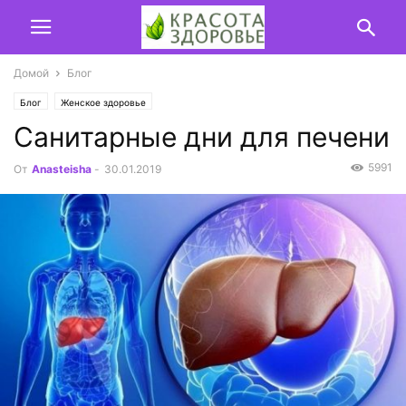
Домой
Блог
Блог
Женское здоровье
Санитарные дни для печени
5991
От
Anasteisha
-
30.01.2019