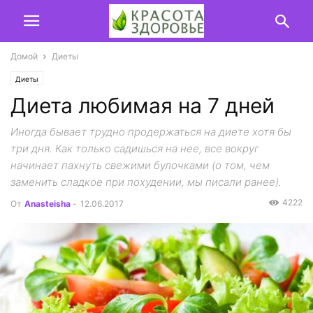
Домой
Диеты
Диеты
Диета любимая на 7 дней
Иногда бывает трудно продержаться на диете хотя бы
три дня. Как только садишься на нее, все вокруг
начинает пахнуть свежими булочками (о том, чем
заменить сладкое при похудении, мы писали ранее).
4222
От
Anasteisha
-
12.06.2017