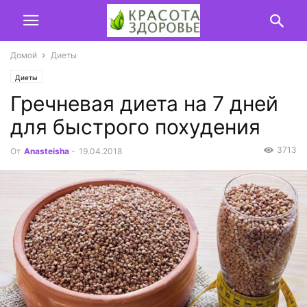
Домой
Диеты
Диеты
Гречневая диета на 7 дней
для быстрого похудения
3713
От
Anasteisha
-
19.04.2018