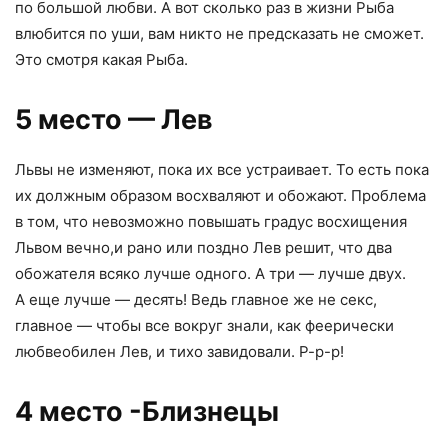
по большой любви. А вот сколько раз в жизни Рыба
влюбится по уши
,
вам никто не предсказать не сможет.
Это смотря какая Рыба.
5 место — Лев
Львы не изменяют
,
пока их все устраивает. То есть пока
их должным образом восхваляют и обожают. Проблема
в том
,
что невозможно повышать градус восхищения
Львом вечно
,
и рано или поздно Лев решит
,
что два
обожателя всяко лучше одного. А три — лучше двух.
А еще лучше — десять! Ведь главное же не секс
,
главное — чтобы все вокруг знали
,
как феерически
любвеобилен Лев
,
и тихо завидовали. Р-р-р!
4 место -Близнецы