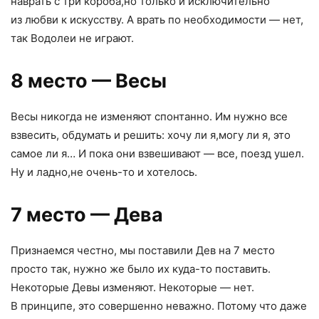
наврать с три короба
,
но только и исключительно
из любви к искусству. А врать по необходимости — нет
,
так Водолеи не играют.
8 место — Весы
Весы никогда не изменяют спонтанно. Им нужно все
взвесить
,
обдумать и решить: хочу ли я
,
могу ли я
,
это
самое ли я… И пока они взвешивают — все
,
поезд ушел.
Ну и ладно
,
не очень-то и хотелось.
7 место — Дева
Признаемся честно
,
мы поставили Дев на 7 место
просто так
,
нужно же было их куда-то поставить.
Некоторые Девы изменяют. Некоторые — нет.
В принципе
,
это совершенно неважно. Потому что даже