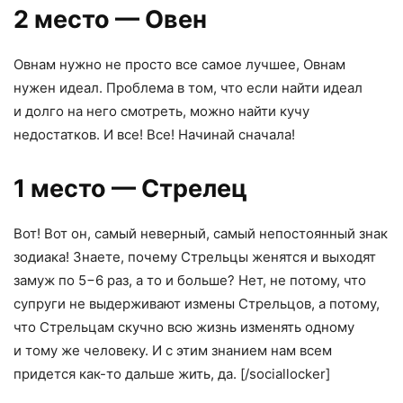
2 место — Овен
Овнам нужно не просто все самое лучшее
,
Овнам
нужен идеал. Проблема в том
,
что если найти идеал
и долго на него смотреть
,
можно найти кучу
недостатков. И все! Все! Начинай сначала!
1 место — Стрелец
Вот! Вот он
,
самый неверный
,
самый непостоянный знак
зодиака! Знаете
,
почему Стрельцы женятся и выходят
замуж по 5−6 раз
,
а то и больше? Нет
,
не потому
,
что
супруги не выдерживают измены Стрельцов
,
а потому
,
что Стрельцам скучно всю жизнь изменять одному
и тому же человеку. И с этим знанием нам всем
придется как-то дальше жить
,
да. [/sociallocker]