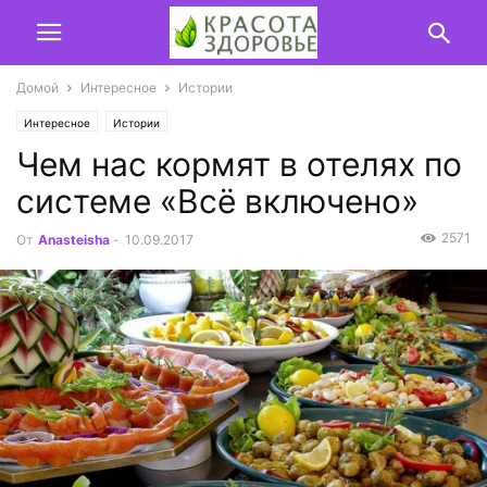
Домой
Интересное
Истории
Интересное
Истории
Чем нас кормят в отелях по
системе «Всё включено»
2571
От
Anasteisha
-
10.09.2017