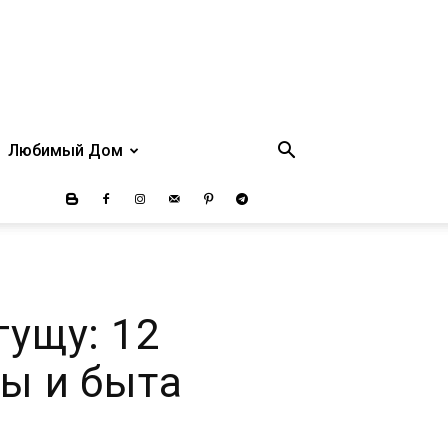
Любимый Дом
гущу: 12
ы и быта