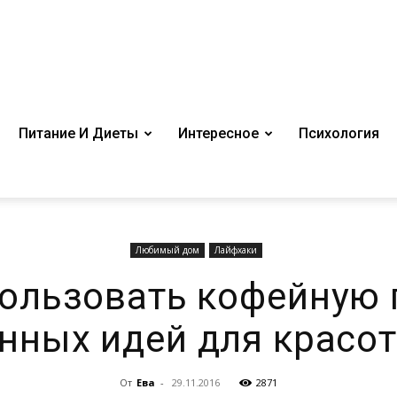
Питание И Диеты
Интересное
Психология
Любимый дом
Лайфхаки
ользовать кофейную 
нных идей для красот
От
Ева
-
29.11.2016
2871