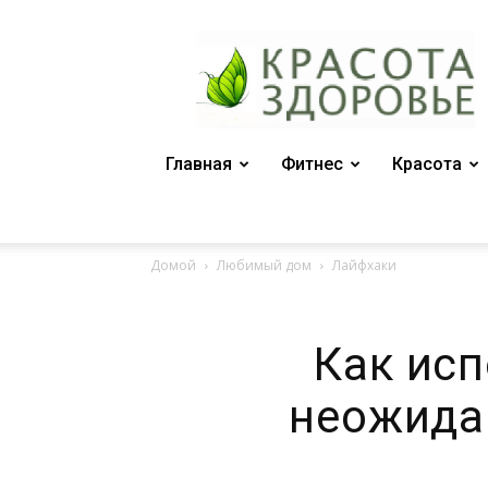
Женский
журнал
"Красота
и
здоровье"
Главная
Фитнес
Красота
Домой
Любимый дом
Лайфхаки
Как исп
неожида