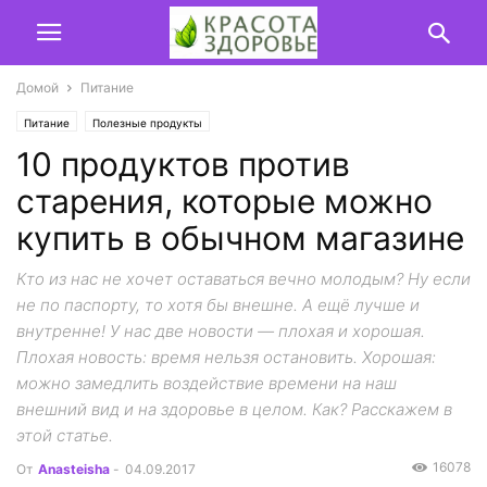
Домой
Питание
Питание
Полезные продукты
10 продуктов против
старения, которые можно
купить в обычном магазине
Кто из нас не хочет оставаться вечно молодым? Ну если
не по паспорту, то хотя бы внешне. А ещё лучше и
внутренне! У нас две новости — плохая и хорошая.
Плохая новость: время нельзя остановить. Хорошая:
можно замедлить воздействие времени на наш
внешний вид и на здоровье в целом. Как? Расскажем в
этой статье.
16078
От
Anasteisha
-
04.09.2017