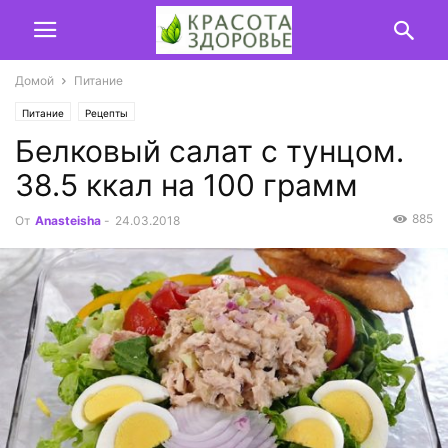
Домой
Питание
Питание
Рецепты
Белковый салат с тунцом.
38.5 ккал на 100 грамм
885
От
Anasteisha
-
24.03.2018