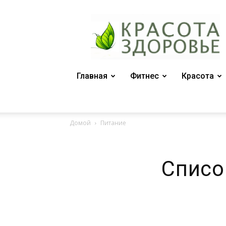
Женский
журнал
"Красота
и
здоровье"
Главная
Фитнес
Красота
Домой
Питание
Списо