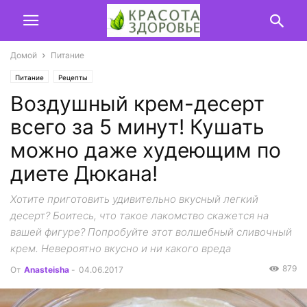
Домой
Питание
Питание
Рецепты
Воздушный крем-десерт
всего за 5 минут! Кушать
можно даже худеющим по
диете Дюкана!
Хотите приготовить удивительно вкусный легкий
десерт? Боитесь, что такое лакомство скажется на
вашей фигуре? Попробуйте этот волшебный сливочный
крем. Невероятно вкусно и ни какого вреда
879
От
Anasteisha
-
04.06.2017