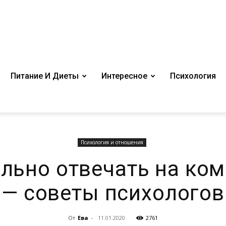
Питание И Диеты
Интересное
Психология
Психология и отношения
ильно отвечать на ко
— советы психологов
От
Ева
-
11.01.2020
2761