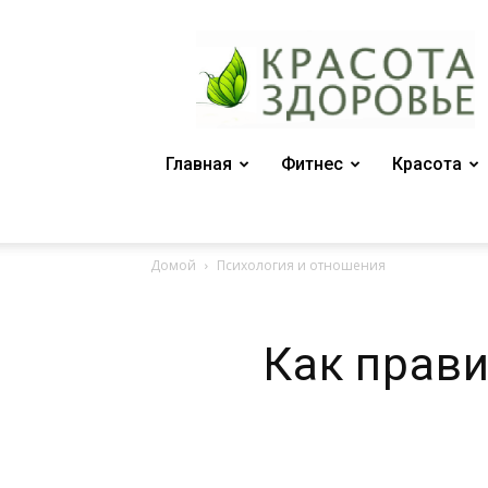
Женский
журнал
"Красота
и
здоровье"
Главная
Фитнес
Красота
Домой
Психология и отношения
Как прав