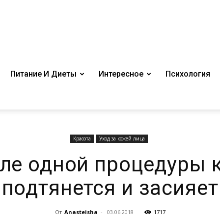
Питание И Диеты
Интересное
Психология
Красота
Уход за кожей лица
ле одной процедуры 
подтянется и засияет
От
Anasteisha
-
03.06.2018
1717