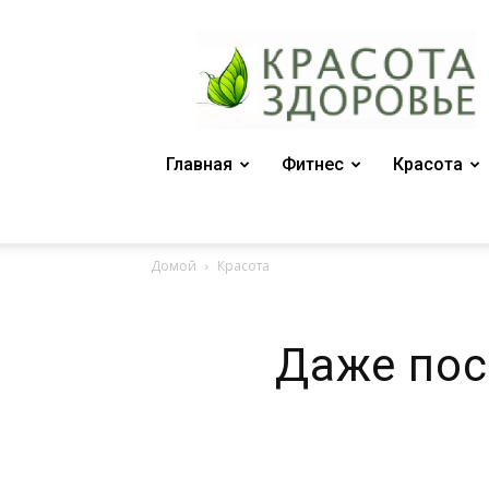
Женский
журнал
"Красота
и
здоровье"
Главная
Фитнес
Красота
Домой
Красота
Даже пос