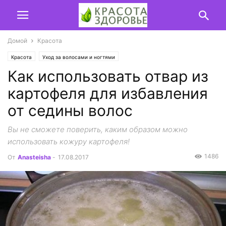
Домой
Красота
Красота
Уход за волосами и ногтями
Как использовать отвар из
картофеля для избавления
от седины волос
Вы не сможете поверить, каким образом можно
использовать кожуру картофеля!
1486
От
Anasteisha
-
17.08.2017