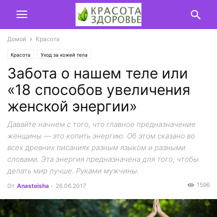
Домой
Красота
Красота
Уход за кожей тела
Забота о нашем теле или
«18 способов увеличения
женской энергии»
Давайте начнем с того, что главное предназначение
женщины — это копить энергию. Об этом сказано во
всех древних писаниях разным языком и разными
словами. Эта энергия предназначена для того, чтобы
делать мир лучше. Руками мужчины.
1596
От
Anasteisha
-
26.06.2017