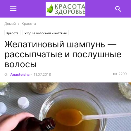
Домой
Красота
Красота
Уход за волосами и ногтями
Желатиновый шампунь —
рассыпчатые и послушные
волосы
2299
От
Anasteisha
-
11.07.2018