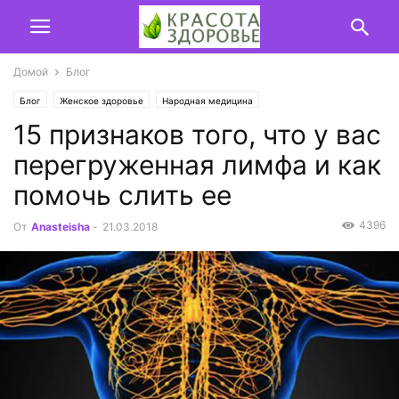
Домой
Блог
Блог
Женское здоровье
Народная медицина
15 признаков того, что у вас
перегруженная лимфа и как
помочь слить ее
4396
От
Anasteisha
-
21.03.2018