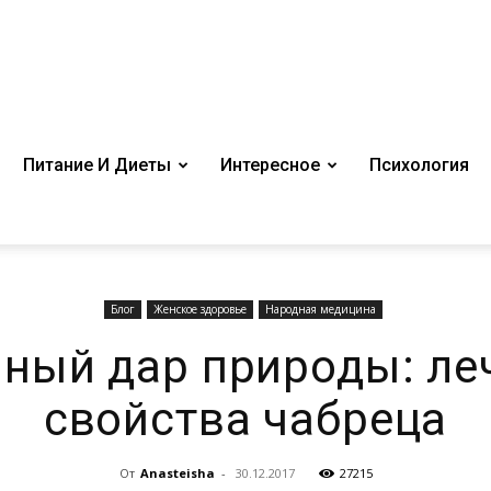
Питание И Диеты
Интересное
Психология
Блог
Женское здоровье
Народная медицина
нный дар природы: ле
свойства чабреца
От
Anasteisha
-
30.12.2017
27215