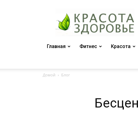
Женский
журнал
"Красота
и
здоровье"
Главная
Фитнес
Красота
Домой
Блог
Бесце