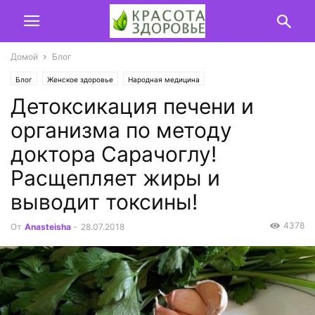
Домой
Блог
Блог
Женское здоровье
Народная медицина
Детоксикация печени и
организма по методу
доктора Сарачоглу!
Расщепляет жиры и
выводит токсины!
4378
От
Anasteisha
-
28.07.2018