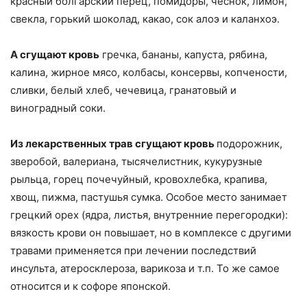
красный болгарский перец, помидоры, чеснок, лимон,
свекла, горький шоколад, какао, сок алоэ и каланхоэ.
А сгущают кровь
гречка, бананы, капуста, рябина,
калина, жирное мясо, колбасы, консервы, копчености,
сливки, белый хлеб, чечевица, гранатовый и
виноградный соки.
Из лекарственных трав сгущают кровь
подорожник,
зверобой, валериана, тысячелистник, кукурузные
рыльца, горец почечуйный, кровохлебка, крапива,
хвощ, пижма, пастушья сумка. Особое место занимает
грецкий орех (ядра, листья, внутренние перегородки):
вязкость крови он повышает, но в комплексе с другими
травами применяется при лечении последствий
инсульта, атеросклероза, варикоза и т.п. То же самое
относится и к софоре японской.