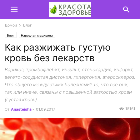
Домой
Блог
Блог
Народная медицина
Как разжижать густую
кровь без лекарств
Варикоз, тромбофлебит, инсульт, стенокардия, инфаркт,
вегето-сосудистая дистония, гипертония, атеросклероз.
Что общего между этими болезнями? То, что все они,
так или иначе, связаны с повышенной вязкостью крови
(густая кровь).
15161
От
Anasteisha
-
01.09.2017