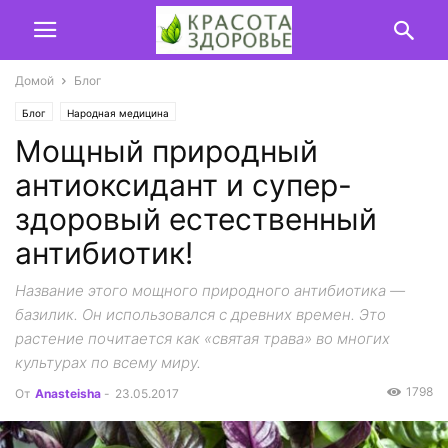
Домой
Блог
Блог
Народная медицина
Мощный природный
антиоксидант и супер-
здоровый естественный
антибиотик!
Название этого мощного природного антибиотика —
базилик. Он использовался с древних времен. Это
растение почитается как «святая трава» во многих
культурах по всему миру.
1798
От
Anasteisha
-
23.05.2017