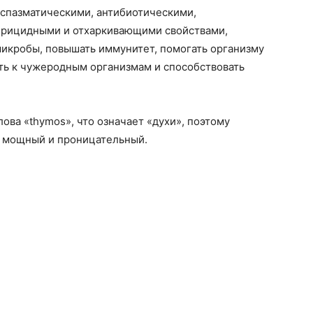
испазматическими, антибиотическими,
ерицидными и отхаркивающими свойствами,
микробы, повышать иммунитет, помогать организму
ть к чужеродным организмам и способствовать
лова «thymos», что означает «духи», поэтому
о мощный и проницательный.