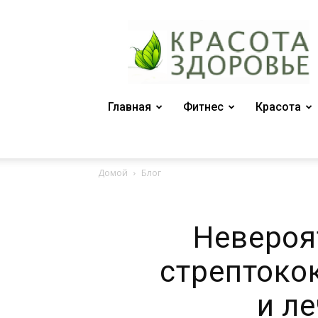
Женский
журнал
"Красота
и
здоровье"
Главная
Фитнес
Красота
Домой
Блог
Невероя
стрептокок
и л