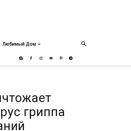
Любимый Дом
ичтожает
ирус гриппа
аний