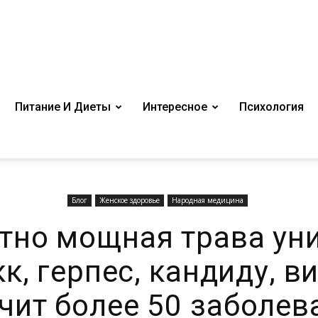
Питание И Диеты
Интересное
Психология
Блог
Женское здоровье
Народная медицина
тно мощная трава ун
к, герпес, кандиду, в
ечит более 50 заболев