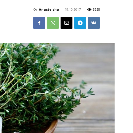
От
Anasteisha
-
19.10.2017
3258