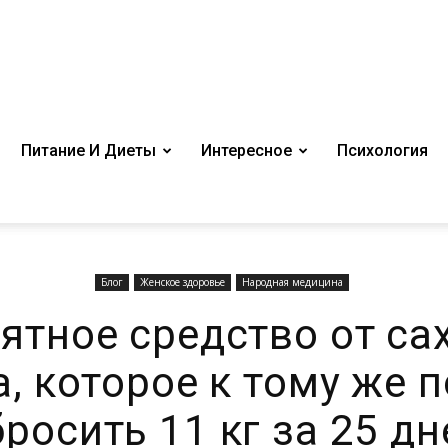
Питание И Диеты
Интересное
Психология
Блог
Женское здоровье
Народная медицина
ятное средство от са
а, которое к тому же 
бросить 11 кг за 25 дн