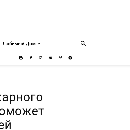
Любимый Дом
харного
поможет
ей