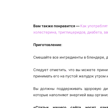
Вам также понравится —
Как употреблят
холестерина, триглицеридов, диабета, за
Приготовление
:
Смешайте
все ингредиенты в блендер
е
,
Следует отметить
,
что вы можете прин
принимать его на пустой желудок утром 
Вы должны поддерживать здоровую дие
которые наполняют энерги
ей
ваш
органи
«Статьи нашего сайта носят озна