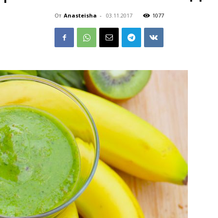
От
Anasteisha
-
03.11.2017
1077