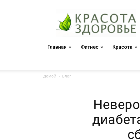
Женский
журнал
"Красота
и
здоровье"
Главная
Фитнес
Красота
Домой
Блог
Неверо
диабет
с