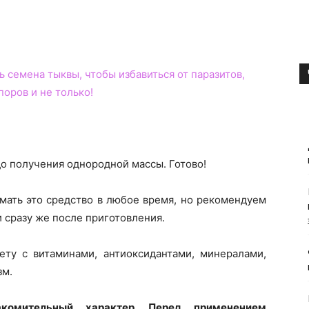
ь семена тыквы, чтобы избавиться от паразитов,
поров и не только!
до получения однородной массы. Готово!
имать
это средство
в любое время, но рекомендуем
и сразу же после приготовления.
ту с витаминами, антиоксидантами, минералами,
зм
.
комительный характер. Перед применением