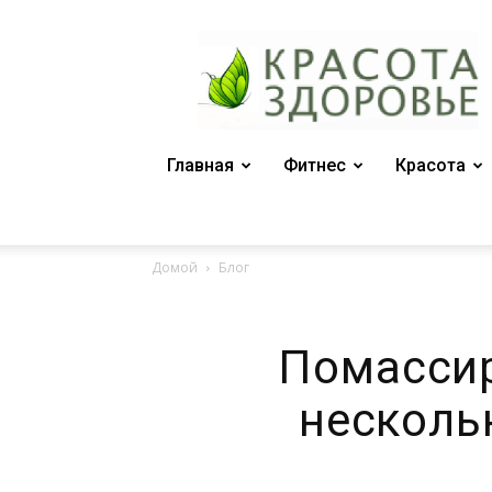
Женский
журнал
"Красота
и
здоровье"
Главная
Фитнес
Красота
Домой
Блог
Помассир
несколь