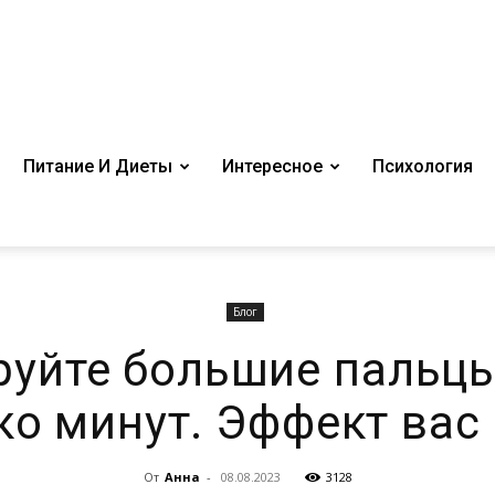
Питание И Диеты
Интересное
Психология
Блог
уйте большие пальцы
ко минут. Эффект вас 
От
Анна
-
08.08.2023
3128