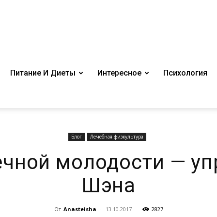
Питание И Диеты
Интересное
Психология
Блог
Лечебная физкультура
ечной молодости — у
Шэна
От
Anasteisha
-
13.10.2017
2827