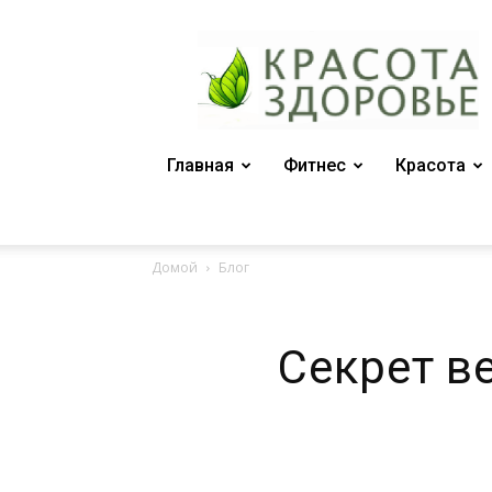
Женский
журнал
"Красота
и
здоровье"
Главная
Фитнес
Красота
Домой
Блог
Секрет в