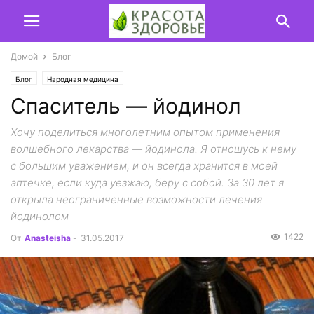
Домой
Блог
Блог
Народная медицина
Спаситель — йодинол
Хочу поделиться многолетним опытом применения
волшебного лекарства — йодинола. Я отношусь к нему
с большим уважением, и он всегда хранится в моей
аптечке, если куда уезжаю, беру с собой. За 30 лет я
открыла неограниченные возможности лечения
йодинолом
1422
От
Anasteisha
-
31.05.2017