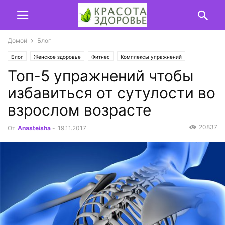
Домой
Блог
Блог
Женское здоровье
Фитнес
Комплексы упражнений
Топ-5 упражнений чтобы
Лечебная физкультура
избавиться от сутулости во
взрослом возрасте
20837
От
Anasteisha
-
19.11.2017