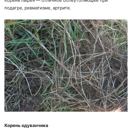
Корень пырея — отличное болеутоляющее при
подагре, ревматизме, артрите.
Корень одуванчика