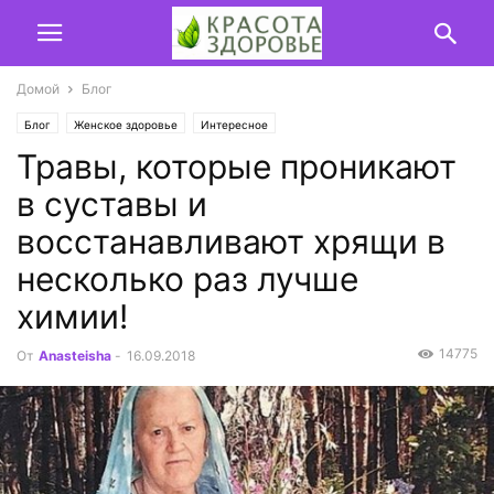
Домой
Блог
Блог
Женское здоровье
Интересное
Травы, которые проникают
в суставы и
восстанавливают хрящи в
несколько раз лучше
химии!
14775
От
Anasteisha
-
16.09.2018