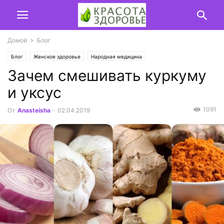
Домой
Блог
Блог
Женское здоровье
Народная медицина
Зачем смешивать куркуму
и уксус
1091
От
Anasteisha
-
02.04.2019