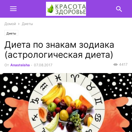
Домой
Диеты
Диеты
Диета по знакам зодиака
(астрологическая диета)
4417
От
Anasteisha
-
07.08.2017