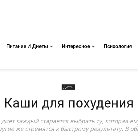
Питание И Диеты
Интересное
Психология
Диеты
Каши для похудения
диет каждый старается выбрать ту, которая ему
ругие же стремятся к быстрому результату. В об