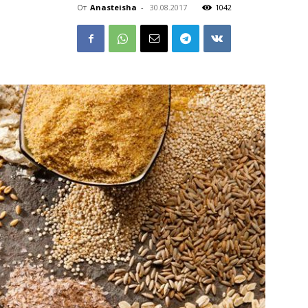
От
Anasteisha
-
30.08.2017
1042