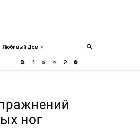
Любимый Дом
упражнений
ных ног