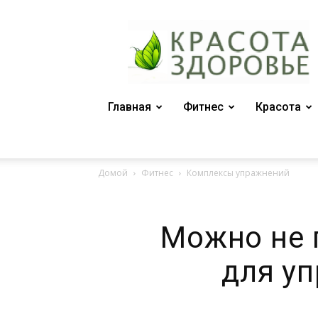
Женский
журнал
"Красота
и
здоровье"
Главная
Фитнес
Красота
Домой
Фитнес
Комплексы упражнений
Можно не 
для уп