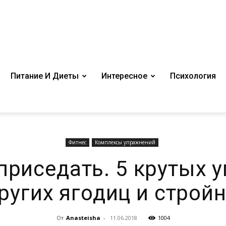
Питание И Диеты
Интересное
Психология
Фитнес
Комплексы упражнений
приседать. 5 крутых 
ругих ягодиц и строй
От
Anasteisha
-
11.06.2018
1004