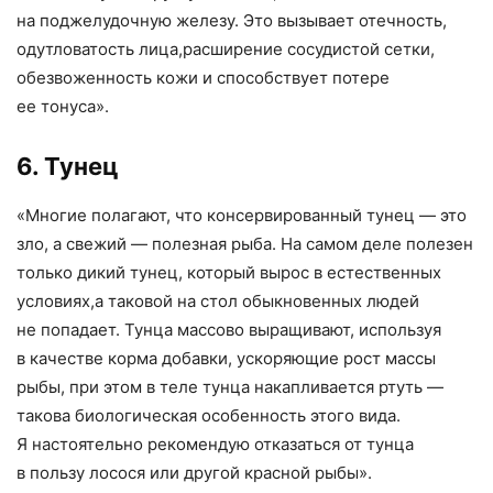
на поджелудочную железу. Это вызывает отечность
,
одутловатость лица
,
расширение сосудистой сетки
,
обезвоженность кожи и способствует потере
ее тонуса».
6. Тунец
«
Многие полагают
,
что консервированный тунец — это
зло
,
а свежий — полезная рыба. На самом деле полезен
только дикий тунец
,
который вырос в естественных
условиях
,
а таковой на стол обыкновенных людей
не попадает. Тунца массово выращивают
,
используя
в качестве корма добавки
,
ускоряющие рост массы
рыбы
,
при этом в теле тунца накапливается ртуть —
такова биологическая особенность этого вида.
Я настоятельно рекомендую отказаться от тунца
в пользу лосося или другой красной рыбы».