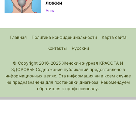
ложки
Анна
Главная
Политика конфиденциальности
Карта сайта
Контакты
Русский
© Copyright 2016-2025 Женский журнал КРАСОТА И
ЗДОРОВЬЕ Содержание публикаций предоставлено в
информационных целях. Эта информация ни в коем случае
не предназначена для постановки диагноза. Рекомендуем
обратиться к профессионалу.