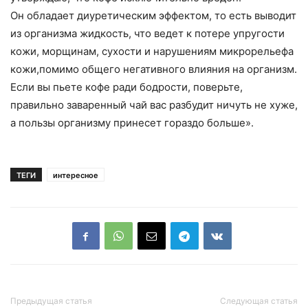
Он обладает диуретическим эффектом
,
то есть выводит
из организма жидкость
,
что ведет к потере упругости
кожи
,
морщинам
,
сухости и нарушениям микрорельефа
кожи
,
помимо общего негативного влияния на организм.
Если вы пьете кофе ради бодрости
,
поверьте
,
правильно заваренный чай вас разбудит ничуть не хуже
,
а пользы организму принесет гораздо больше».
ТЕГИ
интересное
Предыдущая статья
Следующая статья