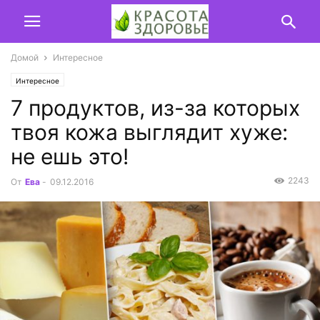
Домой
Интересное
Интересное
7 продуктов, из-за которых
твоя кожа выглядит хуже:
не ешь это!
2243
От
Ева
-
09.12.2016