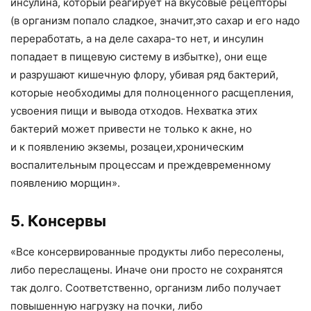
инсулина
,
который реагирует на вкусовые рецепторы
(
в организм попало сладкое
,
значит
,
это сахар и его надо
переработать
,
а на деле сахара-то нет
,
и инсулин
попадает в пищевую систему в избытке), они еще
и разрушают кишечную флору
,
убивая ряд бактерий
,
которые необходимы для полноценного расщепления
,
усвоения пищи и вывода отходов. Нехватка этих
бактерий может привести не только к акне
,
но
и к появлению экземы
,
розацеи
,
хроническим
воспалительным процессам и преждевременному
появлению морщин».
5. Консервы
«
Все консервированные продукты либо пересолены
,
либо переслащены. Иначе они просто не сохранятся
так долго. Соответственно
,
организм либо получает
повышенную нагрузку на почки
,
либо