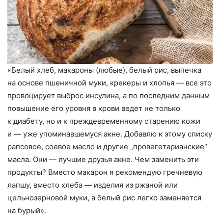
«Белый хлеб
,
макароны
(
любые), белый рис
,
выпечка
на основе пшеничной муки
,
крекеры и хлопья — все это
провоцирует выброс инсулина
,
а по последним данным
повышение его уровня в крови ведет не только
к диабету
,
но и к преждевременному старению кожи
и — уже упоминавшемуся акне. Добавлю к этому списку
рапсовое
,
соевое масло и другие „провегетарианские“
масла. Они — лучшие друзья акне. Чем заменить эти
продукты? Вместо макарон я рекомендую гречневую
лапшу
,
вместо хлеба — изделия из ржаной или
цельнозерновой муки
,
а белый рис легко заменяется
на бурый».