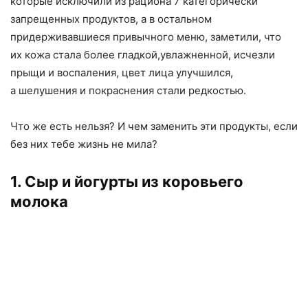
которые исключили из рациона 7 категорически
запрещенных продуктов
,
а в остальном
придерживавшиеся привычного меню
,
заметили
,
что
их кожа стала более гладкой
,
увлажненной
,
исчезли
прыщи и воспаления
,
цвет лица улучшился
,
а шелушения и покраснения стали редкостью.
Что же есть нельзя? И чем заменить эти продукты
,
если
без них тебе жизнь не мила?
1. Сыр и йогурты из коровьего
молока