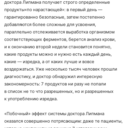
доктора Липмана получает строго определенные
продукты
«
по нарастающей»: в первый день —
гарантированно безопасные
,
затем постепенно
добавляются более сложные для усвоения
,
параллельно отслеживается выработка организмом
соответствующих ферментов
,
берется анализ крови
,
и к окончанию второй недели становится понятно
,
какие продукты можно и нужно есть каждый день
,
какие — изредка
,
а от каких лучше и вовсе
воздержаться. Уже несколько тысяч человек прошли
диагностику
,
и доктор обнаружил интересную
закономерность: 7 продуктов ни разу не попали
в список не то что разрешенных
,
но и разрешенных
к употреблению изредка.
«
Побочный» эффект системы доктора Липмана
оказался совершенно потрясающим: даже те пациенты
,