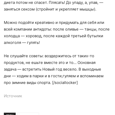
диета потом не спасет. Плясать! До упаду
,
а
,
упав, —
заняться сексом
(
стройнит и укрепляет мышцы).
Можно подойти креативно и придумать для себя или
всей компании антидоты: после оливье — танцы
,
после
холодца — хоровод
,
после каждой третьей бутылки
алкоголя — гулять!
Не слушайте советы: воздержитесь от таких-то
продуктов
,
не ешьте вместе это и то… Основная
задача — встретить Новый год весело. В выходные
дни — ходим в парки и в гости
,
гуляем и вспоминаем
про зимние виды спорта. [/sociallocker]
Источник