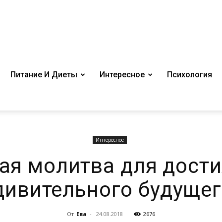
Питание И Диеты
Интересное
Психология
Интересное
ая молитва для дост
дивительного будущег
От
Ева
-
24.08.2018
2676