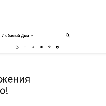
Любимый Дом
ижения
о!