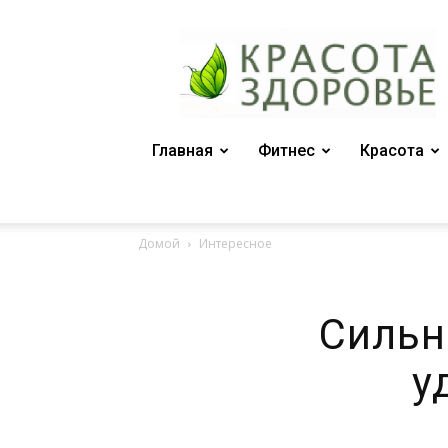
Женский
журнал
"Красота
и
здоровье"
Главная
Фитнес
Красота
Домой
Интересное
Сильн
у