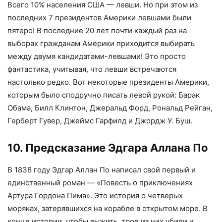
Всего 10% населения США — левши. Но при этом из
последних 7 президентов Америки левшами были
пятеро! В последние 20 лет почти каждый раз на
выборах гражданам Америки приходится выбирать
между двумя кандидатами-левшами! Это просто
фантастика, учитывая, что левши встречаются
настолько редко. Вот некоторые президенты Америки,
которым было сподручно писать левой рукой: Барак
Обама, Билл Клинтон, Джеральд Форд, Рональд Рейган,
Герберт Гувер, Джеймс Гарфилд и Джордж У. Буш.
10. Предсказание Эдгара Аллана По
В 1838 году Эдгар Аллан По написал свой первый и
единственный роман — «Повесть о приключениях
Артура Гордона Пима». Это история о четверых
моряках, затерявшихся на корабле в открытом море. В
конце истории, чтобы выжить, трое из них убили и