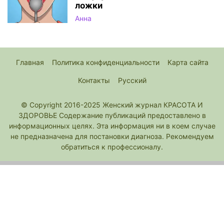
ложки
Анна
Главная
Политика конфиденциальности
Карта сайта
Контакты
Русский
© Copyright 2016-2025 Женский журнал КРАСОТА И
ЗДОРОВЬЕ Содержание публикаций предоставлено в
информационных целях. Эта информация ни в коем случае
не предназначена для постановки диагноза. Рекомендуем
обратиться к профессионалу.