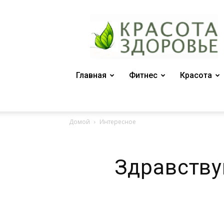
Женский
журнал
"Красота
и
здоровье"
Главная
Фитнес
Красота
Домой
Интересное
Здравству