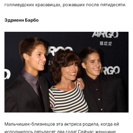
голливудских красавицах, рожавших после пятидесяти.
Эдриенн Барбо
Мальчишек-близнецов эта актриса родила, когда ей
исполнилось пятьдесят два года! Сейчас женщине