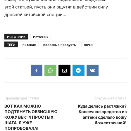
этой статьей, пусть они ощутят в действии силу
древней китайской специи…
ИСТОЧНИК
Источник
ТЕГИ
питание
полезные продукты
почки
Предыдущая статья
Следующая статья
ВОТ КАК МОЖНО
Куда делись растяжки?
ПОДТЯНУТЬ ОБВИСШУЮ
Копеечное средство из
КОЖУ ВЕК: 4 ПРОСТЫХ
аптеки сделало кожу
ШАГА. Я УЖЕ
божественной!
ПОПРОБОВАЛА!