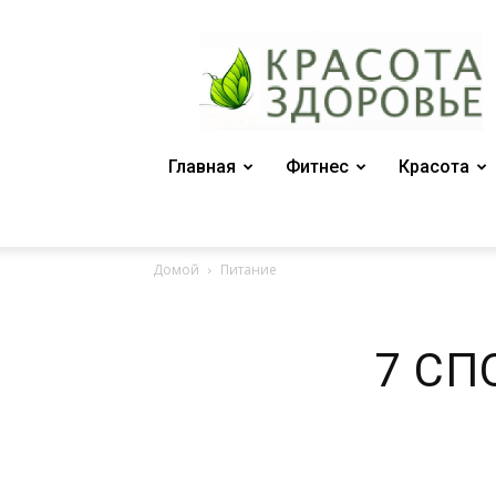
Женский
журнал
"Красота
и
здоровье"
Главная
Фитнес
Красота
Домой
Питание
7 СП