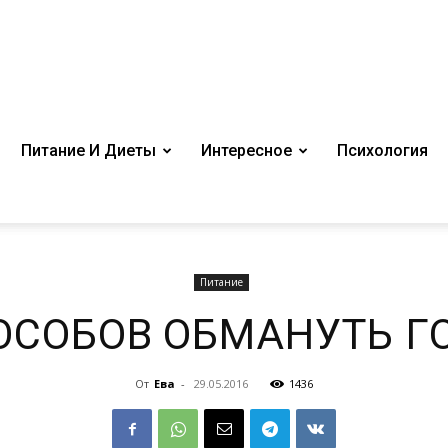
Питание И Диеты
Интересное
Психология
Питание
ОСОБОВ ОБМАНУТЬ Г
От
Ева
-
29.05.2016
1436