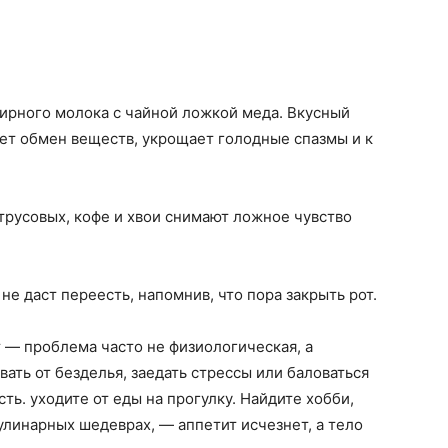
ирного молока с чайной ложкой меда. Вкусный
ет обмен веществ, укрощает голодные спазмы и к
трусовых, кофе и хвои снимают ложное чувство
е даст переесть, напомнив, что пора закрыть рот.
 — проблема часто не физиологическая, а
ать от безделья, заедать стрессы или баловаться
ть. уходите от еды на прогулку. Найдите хобби,
улинарных шедеврах, — аппетит исчезнет, а тело