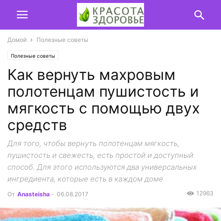
Домой
Полезные советы
Полезные советы
Как вернуть махровым
полотенцам пушистость и
мягкость с помощью двух
средств
Для того, чтобы вернуть полотенцам мягкость,
пушистость и свежесть, есть простой и доступный
способ. Для этого используются два универсальных
ингредиента, которые есть в каждом доме
12963
От
Anasteisha
-
06.08.2017