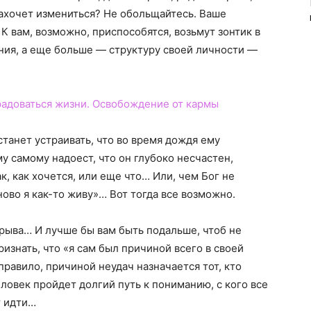
ахочет измениться? Не обольщайтесь. Ваше
 К вам, возможно, приспособятся, возьмут зонтик в
ния, а еще больше — структуру своей личности —
радоваться жизни. Освобождение от кармы
танет устраивать, что во время дождя ему
му самому надоест, что он глубоко несчастен,
к, как хочется, или еще что… Или, чем Бог не
ново я как-то живу»… Вот тогда все возможно.
зрыва… И лучше бы вам быть подальше, чтоб не
изнать, что «я сам был причиной всего в своей
равило, причиной неудач назначается тот, кто
овек пройдет долгий путь к пониманию, с кого все
т идти…