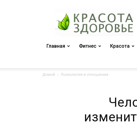
Женский
журнал
"Красота
и
здоровье"
Главная
Фитнес
Красота
Домой
Психология и отношения
Чел
изменит