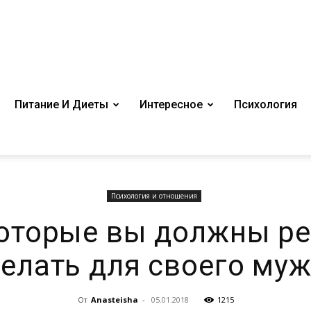
Питание И Диеты
Интересное
Психология
Психология и отношения
которые вы должны ре
елать для своего му
От
Anasteisha
-
05.01.2018
1215