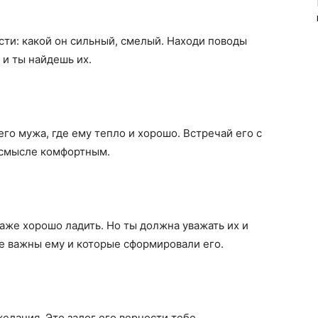
сти: какой он сильный, смелый. Находи поводы
 и ты найдешь их.
о мужа, где ему тепло и хорошо. Встречай его с
 смысле комфортным.
даже хорошо ладить. Но ты должна уважать их и
ые важны ему и которые сформировали его.
елания. Это залог его верности тебе.