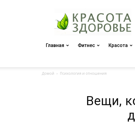
Женский
журнал
"Красота
и
здоровье"
Главная
Фитнес
Красота
Домой
Психология и отношения
Вещи, 
д